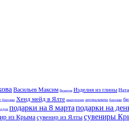
кова
Васильев Максим
Изделия из глины
Ната
Византия
Хенд мейд в Ялте
би
аромалампа
е барокко
авантюрин
барокко
подарки на 8 марта
подарки на де
бодок
сувениры Кр
ир из Крыма
сувенир из Ялты