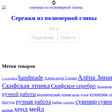
Сережки из полимерной глины
350
р.
Подробнее
Глянуть
Метки товаров
Алёна Зина
handmade
Александр Сопин
1 сентября
Скифская этника
Скифское серебро
Украинско
ручной работы
кулончик
керамический домик
колье
кукла
о
сувенир
ручная работа
сувен
посуда
рыбка
серебро
хенд мейд
камня