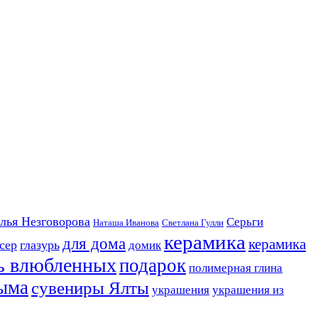
лья Незговорова
Серьги
Наташа Иванова
Светлана Гулли
керамика
для дома
керамика
сер
глазурь
домик
нь влюбленных
подарок
полимерная глина
ыма
сувениры Ялты
украшения
украшения из